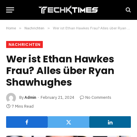
Home
»
Nachrichten
»
Wer ist Ethan Hawkes Frau? Alles über Ryan Shawhughes
NACHRICHTEN
Wer ist Ethan Hawkes
Frau? Alles über Ryan
Shawhughes
By
Admin
February 21, 2024
No Comments
7 Mins Read