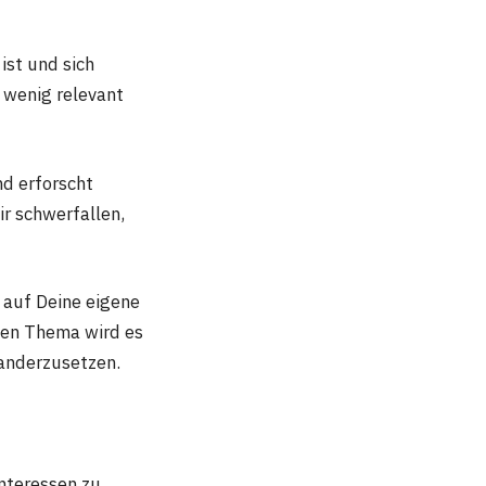
ist und sich
 wenig relevant
nd erforscht
r schwerfallen,
 auf Deine eigene
hen Thema wird es
nanderzusetzen.
nteressen zu