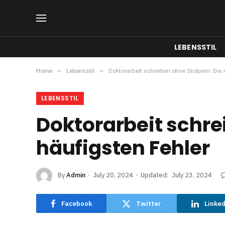
LEBENSSTIL
Home
»
Lebensstil
»
Doktorarbeit schreiben ohne Stolpern: Die 
LEBENSSTIL
Doktorarbeit schre
häufigsten Fehler
By
Admin
July 20, 2024
Updated:
July 23, 2024
Facebook
Twitter
Linke