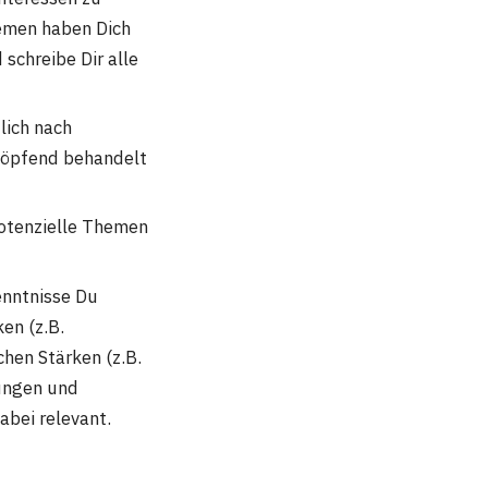
hemen haben Dich
schreibe Dir alle
lich nach
chöpfend behandelt
otenzielle Themen
enntnisse Du
en (z.B.
hen Stärken (z.B.
ungen und
bei relevant.