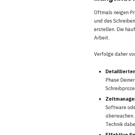
Oftmals neigen P
und des Schreibens
erstellen. Die hä
Arbeit.
Verfolge daher vo
Detaillierte
Phase Deiner
Schreibproze
Zeitmanage
Software ode
überwachen. 
Technik dabe
Effektive Se