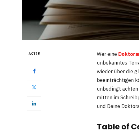
Wer eine
Doktora
AKTIE
unbekanntes Terra
wieder über die gl
beeinträchtigen kö
unbedingt achten 
mitten im Schreib
und Deine Doktora
Table of C