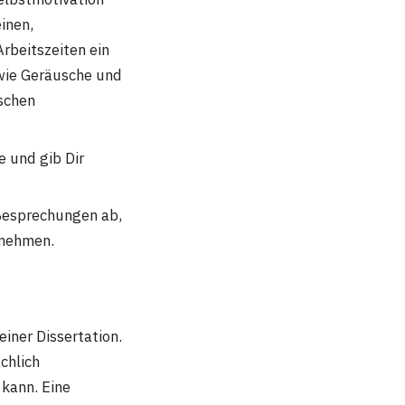
inen,
Arbeitszeiten ein
wie Geräusche und
schen
 und gib Dir
Besprechungen ab,
unehmen.
iner Dissertation.
chlich
 kann. Eine