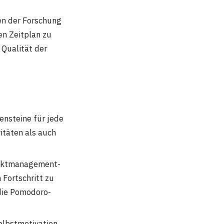
en der Forschung
en Zeitplan zu
 Qualität der
ensteine für jede
itäten als auch
jektmanagement-
 Fortschritt zu
die Pomodoro-
elbstmotivation