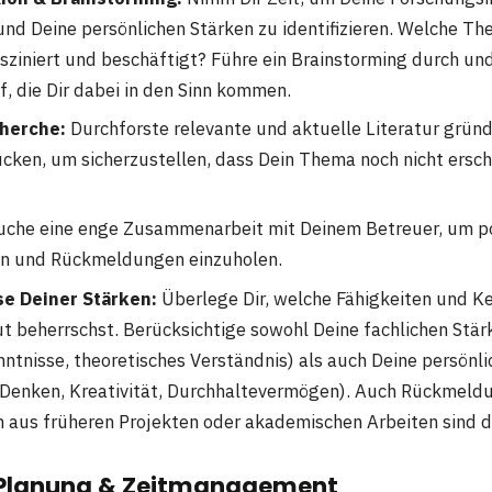
 und Deine persönlichen Stärken zu identifizieren. Welche T
sziniert und beschäftigt? Führe ein Brainstorming durch und 
, die Dir dabei in den Sinn kommen.
cherche:
Durchforste relevante und aktuelle Literatur gründ
cken, um sicherzustellen, dass Dein Thema noch nicht ers
che eine enge Zusammenarbeit mit Deinem Betreuer, um p
en und Rückmeldungen einzuholen.
se Deiner Stärken:
Überlege Dir, welche Fähigkeiten und K
t beherrschst. Berücksichtige sowohl Deine fachlichen Stärk
tnisse, theoretisches Verständnis) als auch Deine persönlic
 Denken, Kreativität, Durchhaltevermögen). Auch Rückmeld
aus früheren Projekten oder akademischen Arbeiten sind da
Planung & Zeitmanagement