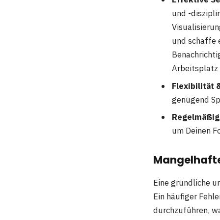
und -diszipl
Visualisierun
und schaffe
Benachrichti
Arbeitsplatz 
Flexibilität
genügend Spi
Regelmäßige
um Deinen Fo
Mangelhafte
Eine gründliche 
Ein häufiger Fehle
durchzuführen, wa