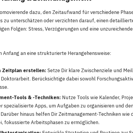
romovierende dazu, den Zeitaufwand für verschiedene Phas
 zu unterschätzen oder verzichten darauf, einen detailliert
ufigen Folgen: Stress, Verzögerungen und eine unzureichende
n Anfang an eine strukturierte Herangehensweise:
n Zeitplan erstellen:
Setze Dir klare Zwischenziele und Meil
 Doktorarbeit. Berücksichtige dabei sowohl Forschungsaktiv
sse.
ment-Tools & -Techniken:
Nutze Tools wie Kalender, Pro
r spezialisierte Apps, um Aufgaben zu organisieren und den
Darüber hinaus helfen Dir Zeitmanagement-Techniken wie 
i, fokussierte Arbeitsphasen zu ermöglichen.
lbstorganisation:
Entwickle Strategien und Routinen zur S