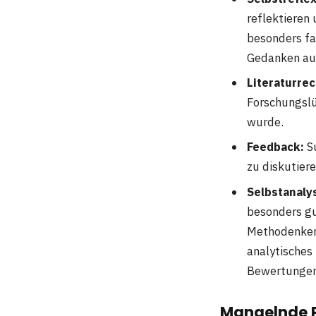
reflektieren
besonders fa
Gedanken auf
Literaturre
Forschungslü
wurde.
Feedback:
Su
zu diskutier
Selbstanaly
besonders gu
Methodenkenn
analytisches
Bewertungen 
Mangelnde 