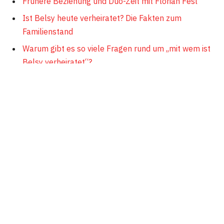
Frühere Beziehung und Duo-Zeit mit Florian Fesl
Ist Belsy heute verheiratet? Die Fakten zum
Familienstand
Warum gibt es so viele Fragen rund um „mit wem ist
Belsy verheiratet“?
Wie Fans und Medien Belsys Privatleben
wahrnehmen
Fazit
FAQs
Frühere Beziehung und Duo-Zeit
mit Florian Fesl
Ein wichtiger Teil von Belsys Leben und Karriere ist die
Zeit mit Florian Fesl, mit dem sie nicht nur musikalisch,