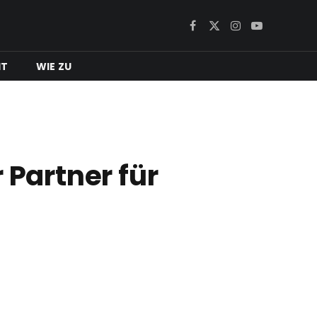
Facebook
X
Instagram
YouTube
(Twitter)
IT
WIE ZU
 Partner für