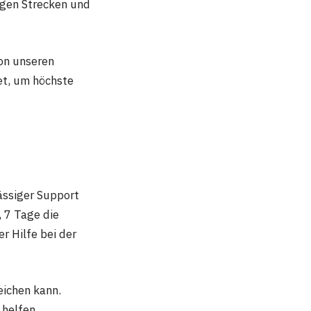
ngen Strecken und
von unseren
et, um höchste
ässiger Support
 7 Tage die
r Hilfe bei der
eichen kann.
 helfen.