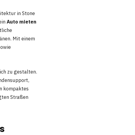
itektur in Stone
ein
Auto mieten
tliche
länen. Mit einem
sowie
ch zu gestalten.
ndensupport,
ein kompaktes
gten Straßen
s