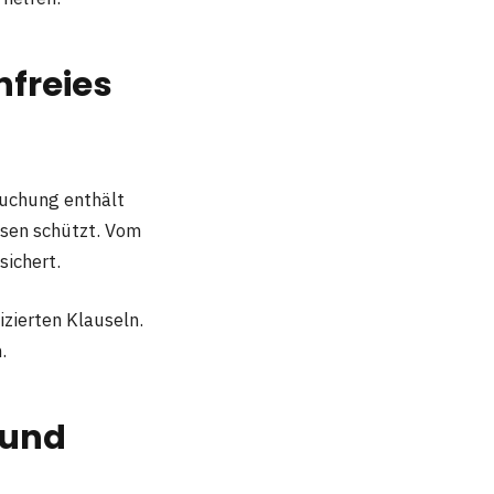
freies
uchung enthält
ssen schützt. Vom
ichert.
zierten Klauseln.
.
 und