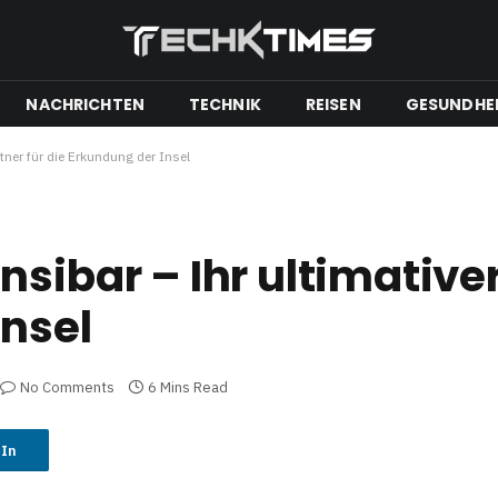
NACHRICHTEN
TECHNIK
REISEN
GESUNDHE
tner für die Erkundung der Insel
sibar – Ihr ultimativer
Insel
No Comments
6 Mins Read
dIn