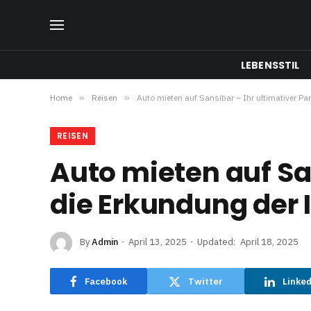
LEBENSSTIL
Home
»
Reisen
»
Auto mieten auf Sansibar – Ihr ultimativer Par
REISEN
Auto mieten auf San
die Erkundung der 
By
Admin
April 13, 2025
Updated:
April 18, 2025
Facebook
Twitter
Linke