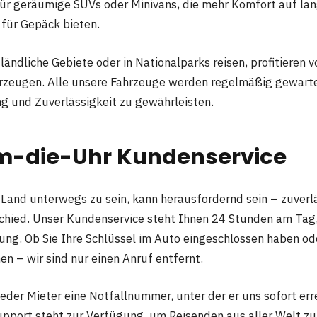
für geräumige SUVs oder Minivans, die mehr Komfort auf la
 für Gepäck bieten.
 ländliche Gebiete oder in Nationalparks reisen, profitieren 
rzeugen. Alle unsere Fahrzeuge werden regelmäßig gewart
ng und Zuverlässigkeit zu gewährleisten.
-die-Uhr Kundenservice
Land unterwegs zu sein, kann herausfordernd sein – zuverl
hied. Unser Kundenservice steht Ihnen 24 Stunden am Tag,
ng. Ob Sie Ihre Schlüssel im Auto eingeschlossen haben ode
n – wir sind nur einen Anruf entfernt.
jeder Mieter eine Notfallnummer, unter der er uns sofort err
pport steht zur Verfügung, um Reisenden aus aller Welt zu