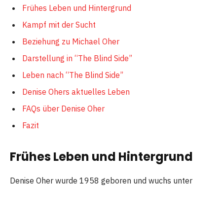
Frühes Leben und Hintergrund
Kampf mit der Sucht
Beziehung zu Michael Oher
Darstellung in “The Blind Side”
Leben nach “The Blind Side”
Denise Ohers aktuelles Leben
FAQs über Denise Oher
Fazit
Frühes Leben und Hintergrund
Denise Oher wurde 1958 geboren und wuchs unter
schwierigen Bedingungen auf. Ihr Leben war von Anfang
an von Armut und Herausforderungen geprägt. Denise
Oher, die Mutter des ehemaligen NFL-Spielers Michael