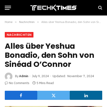
Home
»
Nachrichten
»
Alles über Yeshua Bonadio, den Sohn von Sinéad O’Connor
NACHRICHTEN
Alles über Yeshua
Bonadio, den Sohn von
Sinéad O’Connor
By
Admin
July 9, 2024
Updated:
November 7, 2024
No Comments
5 Mins Read