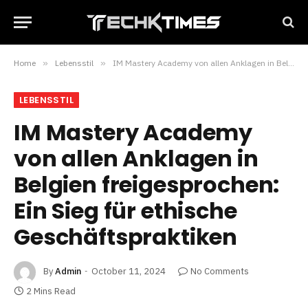
Home
»
Lebensstil
»
IM Mastery Academy von allen Anklagen in Belgien freigesprochen: Ein Sieg für ethische Geschäftspraktiken
LEBENSSTIL
IM Mastery Academy
von allen Anklagen in
Belgien freigesprochen:
Ein Sieg für ethische
Geschäftspraktiken
By
Admin
October 11, 2024
No Comments
2 Mins Read