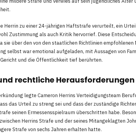
ine mildere Strafe und verwies auf sein jugendliches Alter 
heit.
 Herrin zu einer 24-jährigen Haftstrafe verurteilt, ein Urteil
wohl Zustimmung als auch Kritik hervorrief. Diese Entschei
 sie über den von den staatlichen Richtlinien empfohlenen
ung selbst war emotional aufgeladen, mit Aussagen von Fam
 Gericht und die Öffentlichkeit tief berührten.
und rechtliche Herausforderungen
erkündung legte Cameron Herrins Verteidigungsteam Berufu
ss das Urteil zu streng sei und dass der zuständige Richter
rafe seinen Ermessensspielraum überschritten habe. Beson
 zwischen Herrins Strafe und der seines Mitangeklagten John
ngere Strafe von sechs Jahren erhalten hatte.