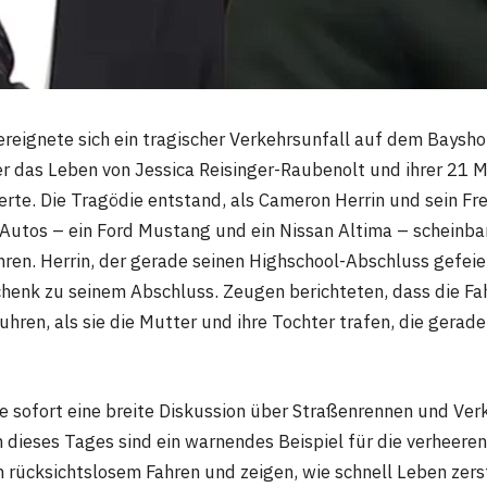
reignete sich ein tragischer Verkehrsunfall auf dem Baysho
er das Leben von Jessica Reisinger-Raubenolt und ihrer 21 
derte. Die Tragödie entstand, als Cameron Herrin und sein F
 Autos – ein Ford Mustang und ein Nissan Altima – scheinbar
ren. Herrin, der gerade seinen Highschool-Abschluss gefeier
henk zu seinem Abschluss. Zeugen berichteten, dass die Fa
hren, als sie die Mutter und ihre Tochter trafen, die gerade
te sofort eine breite Diskussion über Straßenrennen und Ver
n dieses Tages sind ein warnendes Beispiel für die verheere
rücksichtslosem Fahren und zeigen, wie schnell Leben zer