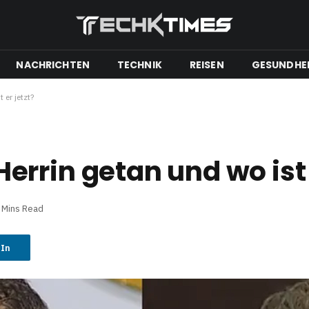
NACHRICHTEN
TECHNIK
REISEN
GESUNDHE
er jetzt?
rrin getan und wo ist e
 Mins Read
dIn