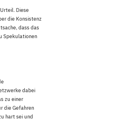
rteil. Diese
er die Konsistenz
tsache, dass das
zu Spekulationen
de
Netzwerke dabei
s zu einer
ür die Gefahren
u hart sei und