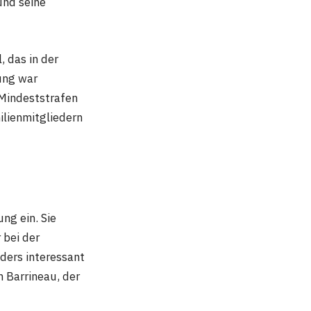
und seine
, das in der
dung war
 Mindeststrafen
ilienmitgliedern
ng ein. Sie
 bei der
ders interessant
 Barrineau, der