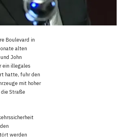
re Boulevard in
Monate alten
reund John
 ein illegales
t hatte, fuhr den
hrzeuge mit hoher
 die Straße
kehrssicherheit
nden
stört werden