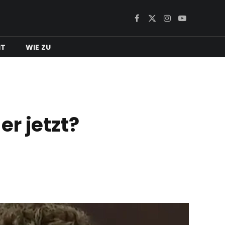
Facebook
X
Instagram
YouTube
(Twitter)
IT
WIE ZU
r jetzt?