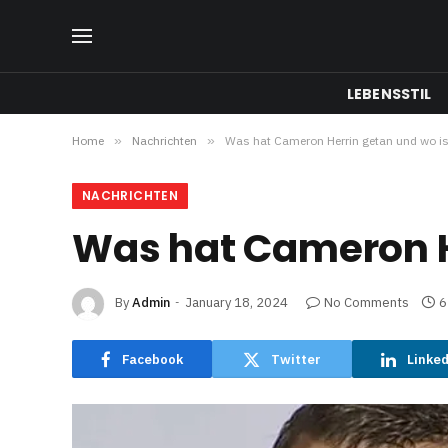
LEBENSSTIL
Home
»
Nachrichten
»
Was hat Cameron Herrin getan und wo ist 
NACHRICHTEN
Was hat Cameron He
By
Admin
January 18, 2024
No Comments
6
Facebook
Twitter
Linke