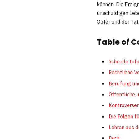
können. Die Ereig
unschuldigen Lebe
Opfer und der Tät
Table of C
Schnelle Inf
Rechtliche V
Berufung un
Öffentliche
Kontroversen
Die Folgen fü
Lehren aus d
Fazit