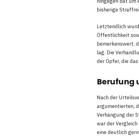
hingegen bat um e
bisherige Straffrei
Letztendlich wurde
Öffentlichkeit so
bemerkenswert, da
lag. Die Verhandl
der Opfer, die das
Berufung 
Nach der Urteilsv
argumentierten, da
Verhängung der St
war der Vergleich
eine deutlich geri