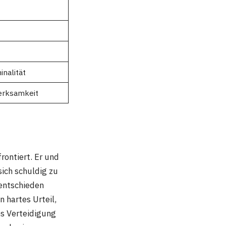
nalität
erksamkeit
ontiert. Er und
ich schuldig zu
 entschieden
 hartes Urteil,
ns Verteidigung