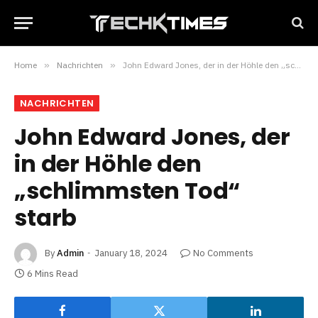
Home
»
Nachrichten
»
John Edward Jones, der in der Höhle den „schlimmsten Tod“ starb
NACHRICHTEN
John Edward Jones, der
in der Höhle den
„schlimmsten Tod“
starb
By
Admin
January 18, 2024
No Comments
6 Mins Read