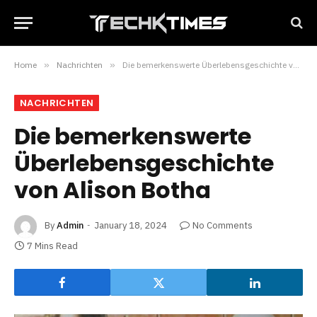
Home
»
Nachrichten
»
Die bemerkenswerte Überlebensgeschichte von Alison Botha
NACHRICHTEN
Die bemerkenswerte
Überlebensgeschichte
von Alison Botha
By
Admin
January 18, 2024
No Comments
7 Mins Read