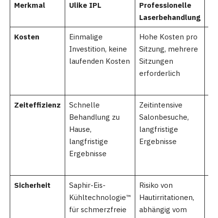
Merkmal
Ulike IPL
Professionelle
Wa
Laserbehandlung
Kosten
Einmalige
Hohe Kosten pro
Mi
Investition, keine
Sitzung, mehrere
la
laufenden Kosten
Sitzungen
erforderlich
Zeiteffizienz
Schnelle
Zeitintensive
Re
Behandlung zu
Salonbesuche,
Sa
Hause,
langfristige
od
langfristige
Ergebnisse
Se
Ergebnisse
ku
Er
Sicherheit
Saphir-Eis-
Risiko von
Ri
Kühltechnologie™
Hautirritationen,
Ha
für schmerzfreie
abhängig vom
ei