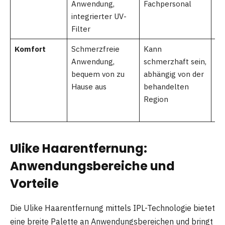
Anwendung,
Fachpersonal
Ha
integrierter UV-
Filter
Komfort
Schmerzfreie
Kann
Of
Anwendung,
schmerzhaft sein,
be
bequem von zu
abhängig von der
em
Hause aus
behandelten
Be
Region
Ulike Haarentfernung:
Anwendungsbereiche und
Vorteile
Die Ulike Haarentfernung mittels IPL-Technologie bietet
eine breite Palette an Anwendungsbereichen und bringt