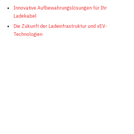
Innovative Aufbewahrungslösungen für Ihr
Ladekabel
Die Zukunft der Ladeinfrastruktur und xEV-
Technologien
Ladekabel-Arten und
Technische Tipps
Es gibt verschiedene Arten von Ladekabeln, die für
Mercedes-Hybridfahrzeuge verfügbar sind. Jede Art hat
ihre eigenen Vor- und Nachteile, aber unabhängig von
Ihrer Wahl ist die Pflege und Verwendung entscheidend
für die Sicherheit und Ladedauer Ihres Fahrzeugs.
Das Typ-2-Ladekabel