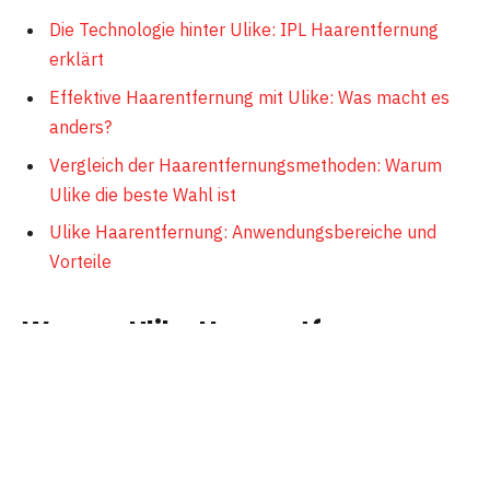
Die Technologie hinter Ulike: IPL Haarentfernung
erklärt
Effektive Haarentfernung mit Ulike: Was macht es
anders?
Vergleich der Haarentfernungsmethoden: Warum
Ulike die beste Wahl ist
Ulike Haarentfernung: Anwendungsbereiche und
Vorteile
Warum Ulike Haarentfernung
das ideale Geschenk ist
Die Ulike Haarentfernung steht im Zentrum einer
Revolution in der Schönheitspflege, indem sie eine
effektive, zeitsparende und komfortable Lösung für die