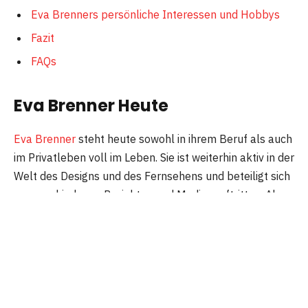
Eva Brenners persönliche Interessen und Hobbys
Fazit
FAQs
Eva Brenner Heute
Eva Brenner
steht heute sowohl in ihrem Beruf als auch
im Privatleben voll im Leben. Sie ist weiterhin aktiv in der
Welt des Designs und des Fernsehens und beteiligt sich
an verschiedenen Projekten und Medienauftritten. Als
Innenarchitektin ist sie dafür bekannt, Räume mit
Kreativität und einem Auge für Details zu gestalten. Ihre
Arbeit im Fernsehen, vor allem in Shows wie “Zuhause
im Glück”, hat sie in den Herzen vieler Zuschauer
verankert.