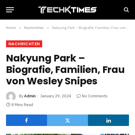
Home
»
Nachrichten
»
Nakyung Park – Biografie, Familien, Frau von Wesley Snipes
NACHRICHTEN
Nakyung Park –
Biografie, Familien, Frau
von Wesley Snipes
By
Admin
January 29, 2024
No Comments
8 Mins Read