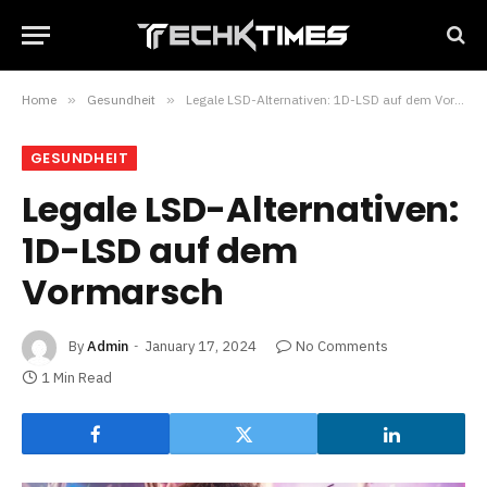
Home
»
Gesundheit
»
Legale LSD-Alternativen: 1D-LSD auf dem Vormarsch
GESUNDHEIT
Legale LSD-Alternativen:
1D-LSD auf dem
Vormarsch
By
Admin
January 17, 2024
No Comments
1 Min Read