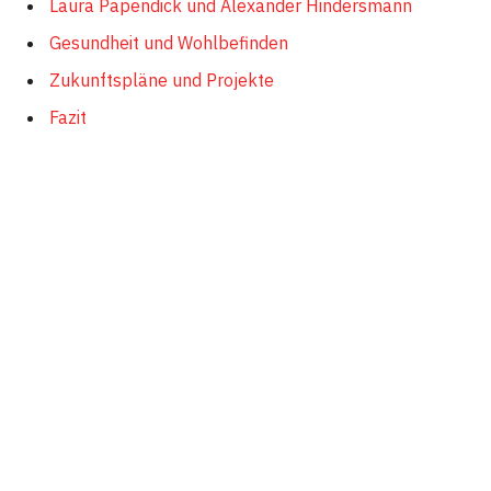
Laura Papendick und Alexander Hindersmann
Gesundheit und Wohlbefinden
Zukunftspläne und Projekte
Fazit
Schnelle Information
Information
Details
Vollständiger
Laura Papendick
Name
Geburtstag
21. Januar 1989
Geburtsort
Bergisch Gladbach, Deutschland
Beruf
Fernsehmoderatorin,