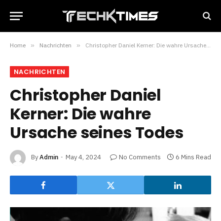
Home
»
Nachrichten
»
Christopher Daniel Kerner: Die wahre Ursache seines Todes
NACHRICHTEN
Christopher Daniel
Kerner: Die wahre
Ursache seines Todes
By
Admin
May 4, 2024
No Comments
6 Mins Read