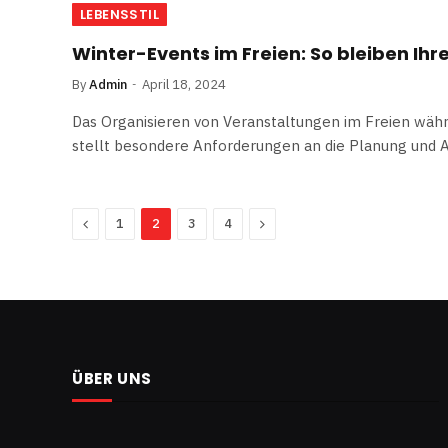
LEBENSSTIL
Winter-Events im Freien: So bleiben Ih
By
Admin
April 18, 2024
Das Organisieren von Veranstaltungen im Freien währ
stellt besondere Anforderungen an die Planung und 
Previous
Next
1
2
3
4
ÜBER UNS