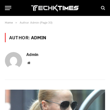
Home
»
Author: Admin (Page 30)
AUTHOR:
ADMIN
Admin
Website