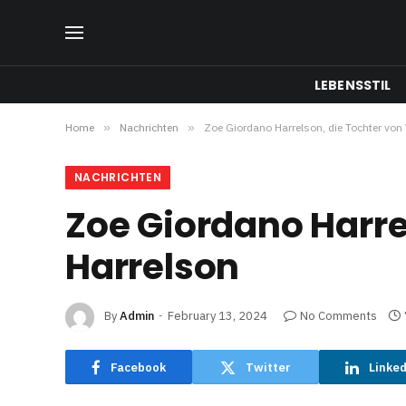
LEBENSSTIL
Home
»
Nachrichten
»
Zoe Giordano Harrelson, die Tochter vo
NACHRICHTEN
Zoe Giordano Harre
Harrelson
By
Admin
February 13, 2024
No Comments
Facebook
Twitter
Linke