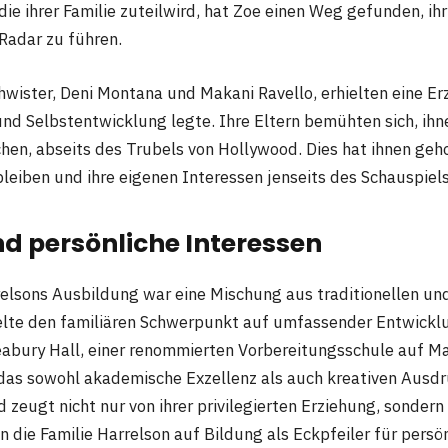
ie ihrer Familie zuteilwird, hat Zoe einen Weg gefunden, ih
 Radar zu führen.
hwister, Deni Montana und Makani Ravello, erhielten eine Er
und Selbstentwicklung legte. Ihre Eltern bemühten sich, ihn
hen, abseits des Trubels von Hollywood. Dies hat ihnen geho
leiben und ihre eigenen Interessen jenseits des Schauspiels
d persönliche Interessen
elsons Ausbildung war eine Mischung aus traditionellen un
lte den familiären Schwerpunkt auf umfassender Entwicklu
abury Hall, einer renommierten Vorbereitungsschule auf Mau
as sowohl akademische Exzellenz als auch kreativen Ausdr
 zeugt nicht nur von ihrer privilegierten Erziehung, sondern
n die Familie Harrelson auf Bildung als Eckpfeiler für per