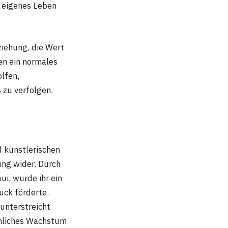
r eigenes Leben
ziehung, die Wert
en ein normales
lfen,
 zu verfolgen.
d künstlerischen
ng wider. Durch
i, wurde ihr ein
uck förderte.
 unterstreicht
sönliches Wachstum