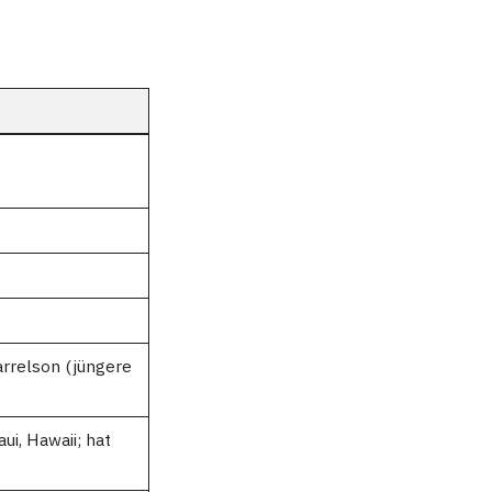
arrelson (jüngere
i, Hawaii; hat