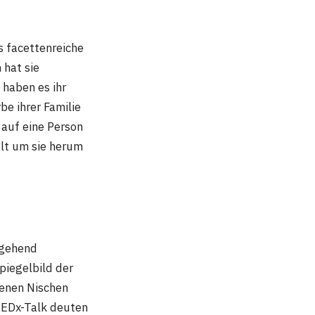
es facettenreiche
 hat sie
 haben es ihr
be ihrer Familie
 auf eine Person
elt um sie herum
tgehend
Spiegelbild der
genen Nischen
 TEDx-Talk deuten