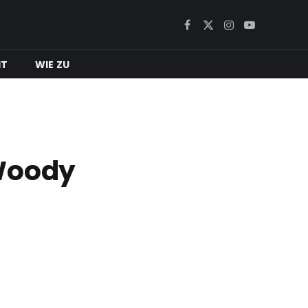
Facebook
X
Instagram
YouTube
(Twitter)
IT
WIE ZU
 Woody