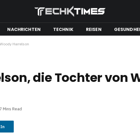
NACHRICHTEN
TECHNIK
REISEN
GESUNDHE
n Woody Harrelson
lson, die Tochter von
7 Mins Read
dIn