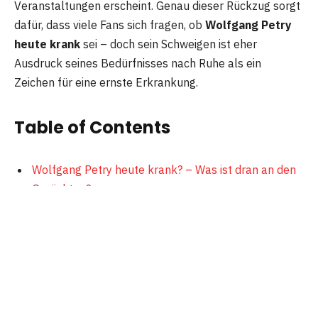
Veranstaltungen erscheint. Genau dieser Rückzug sorgt
dafür, dass viele Fans sich fragen, ob
Wolfgang Petry
heute krank
sei – doch sein Schweigen ist eher
Ausdruck seines Bedürfnisses nach Ruhe als ein
Zeichen für eine ernste Erkrankung.
Table of Contents
Wolfgang Petry heute krank? – Was ist dran an den
Gerüchten?
Gesundheitliche Hintergründe: Augen-Operation &
Alter
Warum man Wolfgang Petry heute kaum noch sieht
Warum das Thema Fans bewegt
Fazit