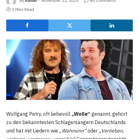
By
Admin
November 22, 2025
No Comments
5 Mins Read
Wolfgang Petry, oft liebevoll
„Wolle“
genannt, gehört
zu den bekanntesten Schlagersängern Deutschlands
und hat mit Liedern wie
„Wahnsinn“
oder
„Verlieben,
verloren, vergessen, verzeih’n“
Generationen geprägt.