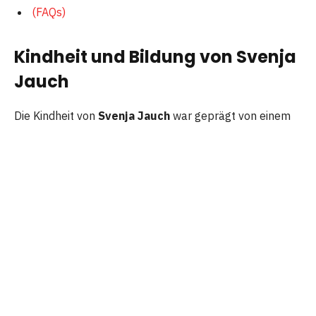
(FAQs)
Kindheit und Bildung von Svenja
Jauch
Die Kindheit von
Svenja Jauch
war geprägt von einem
eher zurückgezogenen und geschützten Alltag, da die
Familie großen Wert darauf legte, dass ihre Kinder nicht
im Fokus der Medien stehen. Sie wuchs in einem
liebevollen, sicheren Umfeld auf, das ihr erlaubte, ganz
normal aufzuwachsen, trotz der großen Bekanntheit
ihres Vaters. Über ihren schulischen oder akademischen
Werdegang gibt es kaum öffentliche Aussagen, doch es
ist bekannt, dass die Familie viel Wert auf Bildung,
Verantwortung und Selbstständigkeit legt. Dadurch
entsteht das Bild einer jungen Frau, die eher durch Ruhe,