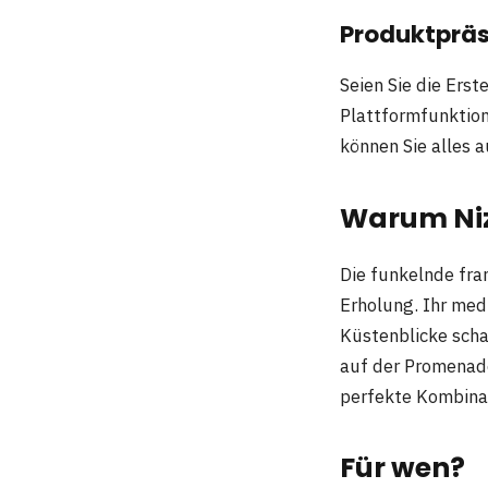
Produktprä
Seien Sie die Ers
Plattformfunktione
können Sie alles a
Warum Niz
Die funkelnde fra
Erholung. Ihr me
Küstenblicke sch
auf der Promenade
perfekte Kombinat
Für wen?