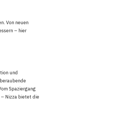
en. Von neuen
essern – hier
ation und
emberaubende
 Vom Spaziergang
– Nizza bietet die