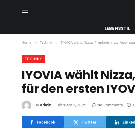
LEBENSSTIL
Home
»
Technik
»
IYOVIA wählt Nizza, Frankreich, als Austrag
TECHNIK
IYOVIA wählt Nizza
für den ersten IYO
By
Admin
February 3, 2025
No Comments
3
Facebook
Twitter
Linke