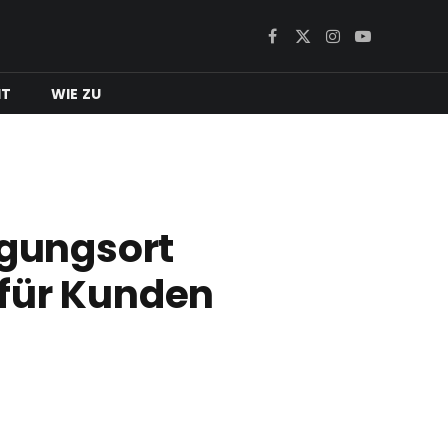
Facebook
X
Instagram
YouTube
(Twitter)
IT
WIE ZU
agungsort
 für Kunden