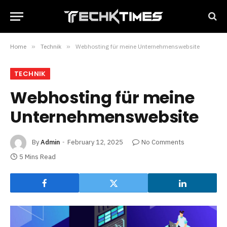
Home
»
Technik
»
Webhosting für meine Unternehmenswebsite
TECHNIK
Webhosting für meine
Unternehmenswebsite
By
Admin
February 12, 2025
No Comments
5 Mins Read