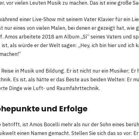
er, vor vielen Leuten Musik zu machen. Das ist eine große Sa
 während einer Live-Show mit seinem Vater Klavier für ein L
t nur eines von vielen Malen, bei denen er gezeigt hat, wie g
uf. Amos arbeitete 2018 am Album „Sì“ seines Vaters und spi
s ist, als würde er der Welt sagen: „Hey, ich bin hier und ich
 machen!“
 Reise in Musik und Bildung. Er ist nicht nur ein Musiker; Er 
hnik. Es ist, als hätte er das Beste aus beiden Welten: Er 
erte Dinge wie Luft- und Raumfahrttechnik.
öhepunkte und Erfolge
 betrifft, ist Amos Bocelli mehr als nur der Sohn eines ber
sikwelt einen Namen gemacht. Stellen Sie sich das so vor: Er 