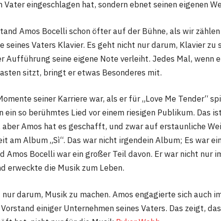
 Vater eingeschlagen hat, sondern ebnet seinen eigenen W
tand Amos Bocelli schon öfter auf der Bühne, als wir zähle
te seines Vaters Klavier. Es geht nicht nur darum, Klavier zu 
er Aufführung seine eigene Note verleiht. Jedes Mal, wenn e
sten sitzt, bringt er etwas Besonderes mit.
omente seiner Karriere war, als er für „Love Me Tender“ spie
len ein so berühmtes Lied vor einem riesigen Publikum. Das is
 aber Amos hat es geschafft, und zwar auf erstaunliche Wei
eit am Album „Sì“. Das war nicht irgendein Album; Es war ei
d Amos Bocelli war ein großer Teil davon. Er war nicht nur i
nd erweckte die Musik zum Leben.
t nur darum, Musik zu machen. Amos engagierte sich auch i
 Vorstand einiger Unternehmen seines Vaters. Das zeigt, das