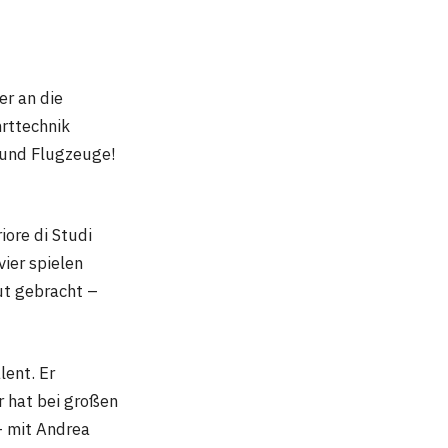
er an die
hrttechnik
e und Flugzeuge!
ore di Studi
vier spielen
Hut gebracht –
lent. Er
r hat bei großen
– mit Andrea