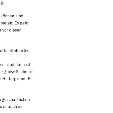
eg.
n können, und
spielen; Es geht
r vor diesen
lte. Stellen Sie
t
se. Und dann ist
ne große Sache für
m Hintergrund; Er
m geschäftlichen
s er auch ein