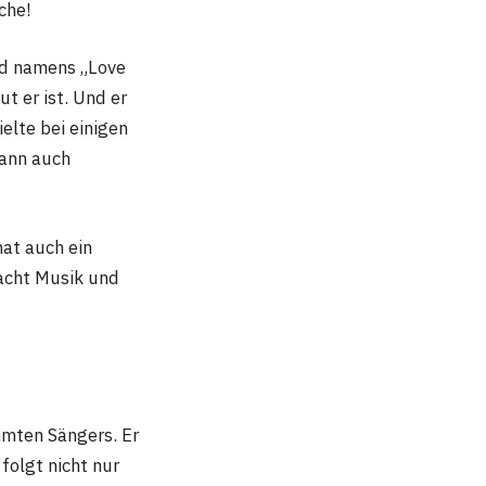
che!
ied namens „Love
ut er ist. Und er
elte bei einigen
 kann auch
hat auch ein
macht Musik und
ühmten Sängers. Er
folgt nicht nur