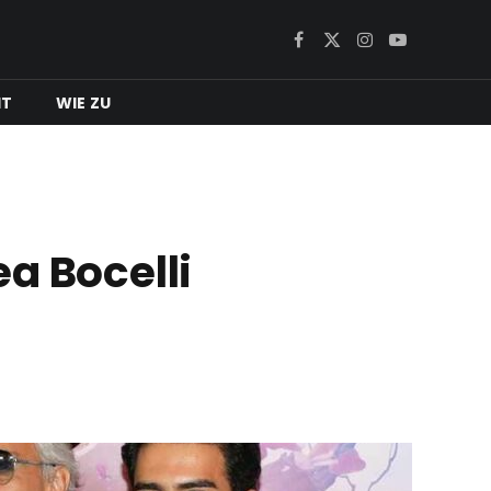
Facebook
X
Instagram
YouTube
(Twitter)
IT
WIE ZU
a Bocelli