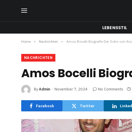
LEBENSSTIL
Home
»
Nachrichten
»
Amos Bocelli Biografie Der Sohn von And
NACHRICHTEN
Amos Bocelli Biogr
By
Admin
November 7, 2024
No Comments
Facebook
Twitter
Linke