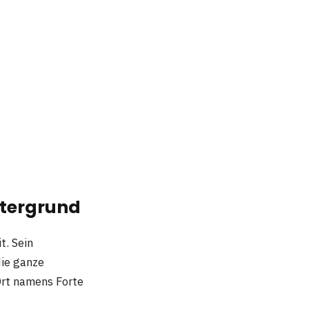
ntergrund
t. Sein
die ganze
Ort namens Forte