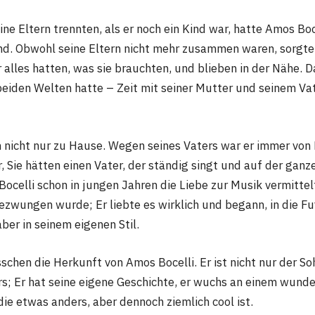
ne Eltern trennten, als er noch ein Kind war, hatte Amos Bo
ind. Obwohl seine Eltern nicht mehr zusammen waren, sorgten
 alles hatten, was sie brauchten, und blieben in der Nähe. 
beiden Welten hatte – Zeit mit seiner Mutter und seinem Va
 nicht nur zu Hause. Wegen seines Vaters war er immer vo
or, Sie hätten einen Vater, der ständig singt und auf der gan
Bocelli schon in jungen Jahren die Liebe zur Musik vermittelt
gezwungen wurde; Er liebte es wirklich und begann, in die F
aber in seinem eigenen Stil.
isschen die Herkunft von Amos Bocelli. Er ist nicht nur der So
; Er hat seine eigene Geschichte, er wuchs an einem wunde
 die etwas anders, aber dennoch ziemlich cool ist.