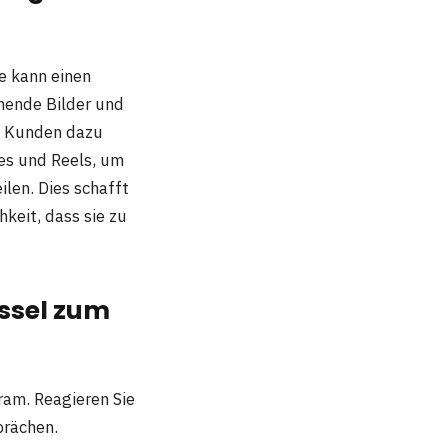
ge kann einen
hende Bilder und
le Kunden dazu
ies und Reels, um
ilen. Dies schafft
keit, dass sie zu
üssel zum
ram. Reagieren Sie
prächen.