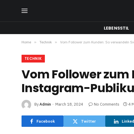
LEBENSSTIL
Home
»
Technik
»
Vom Follower zum Kunden: So verwandeln Sie
TECHNIK
Vom Follower zum K
Instagram-Publiku
By
Admin
March 18, 2024
No Comments
4 
Facebook
Twitter
Linke