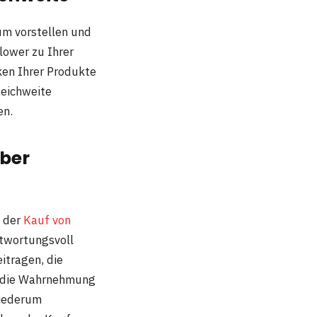
um vorstellen und
lower zu Ihrer
ken Ihrer Produkte
Reichweite
en.
aber
t der
Kauf von
ntwortungsvoll
itragen, die
n die Wahrnehmung
wiederum