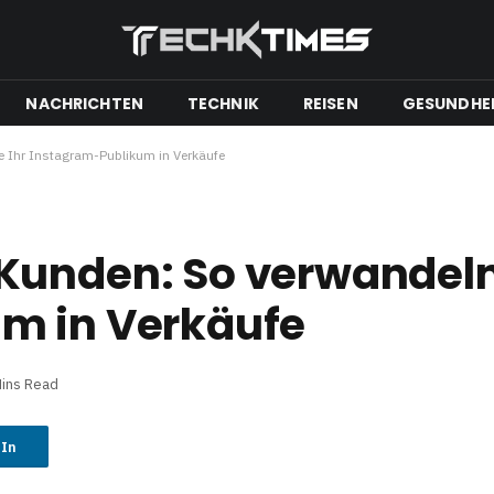
NACHRICHTEN
TECHNIK
REISEN
GESUNDHE
 Ihr Instagram-Publikum in Verkäufe
unden: So verwandeln 
m in Verkäufe
Mins Read
dIn