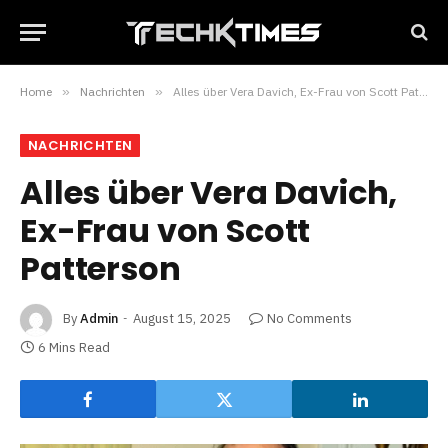
Home
»
Nachrichten
»
Alles über Vera Davich, Ex-Frau von Scott Patterson
NACHRICHTEN
Alles über Vera Davich,
Ex-Frau von Scott
Patterson
By
Admin
August 15, 2025
No Comments
6 Mins Read