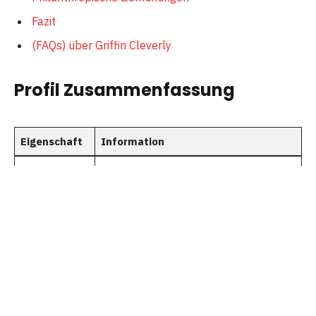
Fazit
(FAQs) über Griffin Cleverly
Profil Zusammenfassung
Eigenschaft
Information
Vollständiger
Griffin Cleverly
Name
Geburtstag
22. Januar 1991
Beruf
Luft- und Raumfahrtingenieur
Bekannt als
Ehemann von Bridgit Mendler
Ausbildung
Bachelor of Science in Maschinenbau