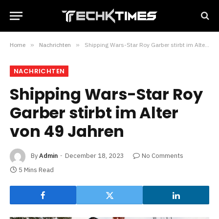
Home
»
Nachrichten
»
Shipping Wars-Star Roy Garber stirbt im Alter von 49 Jahren
NACHRICHTEN
Shipping Wars-Star Roy
Garber stirbt im Alter
von 49 Jahren
By
Admin
December 18, 2023
No Comments
5 Mins Read