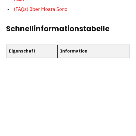
(FAQs) über Moara Sorio
Schnellinformationstabelle
Eigenschaft
Information
Vollständiger Name
Moara Sorio
Geburtsdatum
1. August 2002
Alter
22 Jahre
Beruf
Model, Finanzberaterin, Social-
Media-Persönlichkeit
Bekannt als
Freundin von Michele Morrone
Staatsangehörigkeit
Schweizerisch