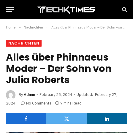
Home
»
Nachrichten
»
Alles über Phinnaeus Moder – Der Sohn von Julia Roberts
NACHRICHTEN
Alles über Phinnaeus
Moder – Der Sohn von
Julia Roberts
By
Admin
February 25, 2024
Updated:
February 27,
2024
No Comments
7 Mins Read