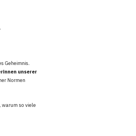
.
es Geheimnis.
erinnen unserer
cher Normen
, warum so viele