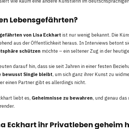
risiert wie kaum eine andere Künstlerin im deutschsprachige
nen Lebensgefährten?
efährten von Lisa Eckhart
ist nur wenig bekannt. Die Künst
ehend aus der Öffentlichkeit heraus. In Interviews betont s
atsphäre schützen
möchte – ein seltener Zug in der heutig
uten darauf hin, dass sie seit Jahren in einer festen Bezieh
e
bewusst Single bleibt
, um sich ganz ihrer Kunst zu widmen
 einen Partner gibt es allerdings nicht.
ckhart liebt es,
Geheimnisse zu bewahren
, und genau das 
render.
 Eckhart ihr Privatleben geheim h