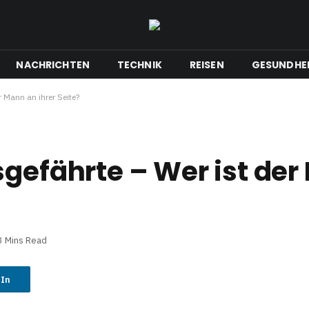
NACHRICHTEN
TECHNIK
REISEN
GESUNDHE
r Mann an ihrer Seite?
sgefährte – Wer ist de
3 Mins Read
dIn