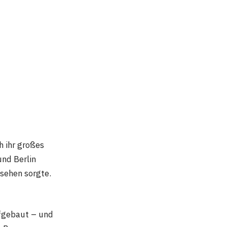
h ihr großes
und Berlin
ufsehen sorgte.
ufgebaut – und