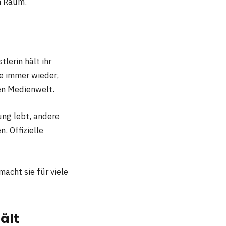
n Raum.
lerin hält ihr
ie immer wieder,
en Medienwelt.
ung lebt, andere
. Offizielle
macht sie für viele
ält