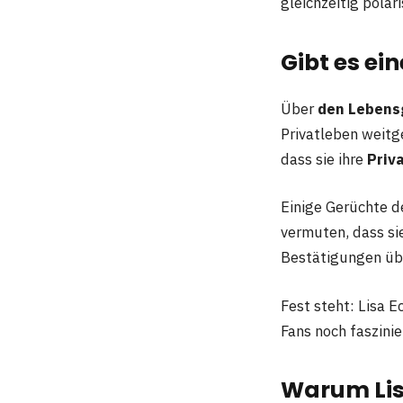
gleichzeitig pola
Gibt es ei
Über
den Lebensg
Privatleben weitg
dass sie ihre
Priv
Einige Gerüchte de
vermuten, dass si
Bestätigungen über
Fest steht: Lisa E
Fans noch faszinie
Warum Lisa