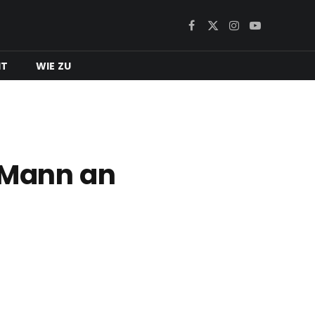
Facebook
X
Instagram
YouTube
(Twitter)
IT
WIE ZU
r Mann an