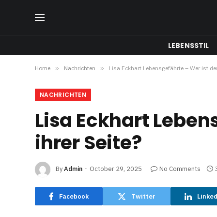
LEBENSSTIL
Home
»
Nachrichten
»
Lisa Eckhart Lebensgefährte – Wer ist de
NACHRICHTEN
Lisa Eckhart Leben
ihrer Seite?
By
Admin
October 29, 2025
No Comments
Facebook
Twitter
Linke