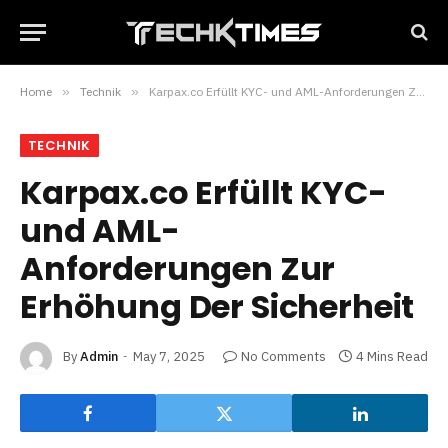
Home
»
Technik
»
Karpax.co Erfüllt KYC- und AML-Anforderungen Zur Erhöhung Der Sicherheit
TECHNIK
Karpax.co Erfüllt KYC-
und AML-
Anforderungen Zur
Erhöhung Der Sicherheit
By
Admin
May 7, 2025
No Comments
4 Mins Read