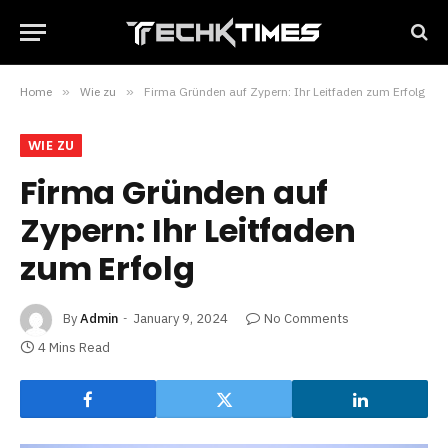
Home
»
Wie zu
»
Firma Gründen auf Zypern: Ihr Leitfaden zum Erfolg
WIE ZU
Firma Gründen auf
Zypern: Ihr Leitfaden
zum Erfolg
By
Admin
January 9, 2024
No Comments
4 Mins Read