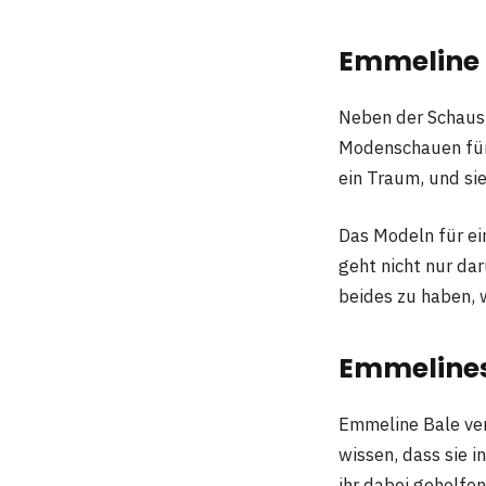
Emmeline 
Neben der Schausp
Modenschauen für
ein Traum, und sie
Das Modeln für ein
geht nicht nur da
beides zu haben, w
Emmelines
Emmeline Bale vers
wissen, dass sie 
ihr dabei geholfe