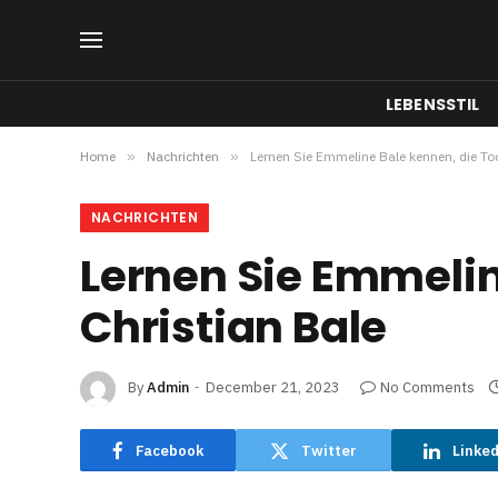
LEBENSSTIL
Home
»
Nachrichten
»
Lernen Sie Emmeline Bale kennen, die Toc
NACHRICHTEN
Lernen Sie Emmelin
Christian Bale
By
Admin
December 21, 2023
No Comments
Facebook
Twitter
Linke