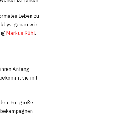
normales Leben zu
Hobbys, genau wie
tig
Markus Rühl
.
ihren Anfang
t bekommt sie mit
den. Für große
Werbekampagnen