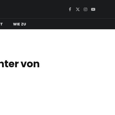
Facebook
X
Instagram
YouTube
(Twitter)
IT
WIE ZU
hter von