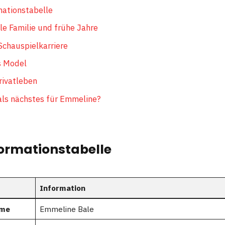
mationstabelle
e Familie und frühe Jahre
Schauspielkarriere
s Model
rivatleben
ls nächstes für Emmeline?
formationstabelle
Information
ame
Emmeline Bale