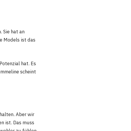
 Sie hat an
 Models ist das
Potenzial hat. Es
Emmeline scheint
halten. Aber wir
n ist. Das muss
wohler zu fühlen.