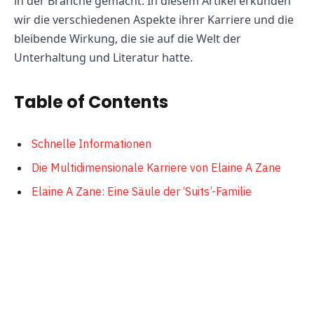
in der Branche gemacht. In diesem Artikel erkunden
wir die verschiedenen Aspekte ihrer Karriere und die
bleibende Wirkung, die sie auf die Welt der
Unterhaltung und Literatur hatte.
Table of Contents
Schnelle Informationen
Die Multidimensionale Karriere von Elaine A Zane
Elaine A Zane: Eine Säule der ‘Suits’-Familie
Elaine A Zanes Künstlerisches Erbe und
Persönliches Leben
Die Unbekannten Geschichten: Elaine A Zane
Jenseits des Rampenlichts
Elaine A Zanes Letztes Kapitel: Ihr Vermächtnis und