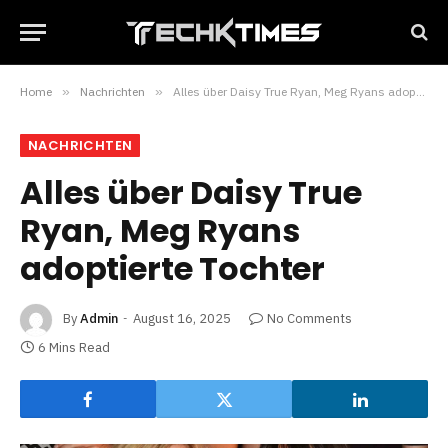
Home
»
Nachrichten
»
Alles über Daisy True Ryan, Meg Ryans adoptierte Tochter
NACHRICHTEN
Alles über Daisy True
Ryan, Meg Ryans
adoptierte Tochter
By
Admin
August 16, 2025
No Comments
6 Mins Read