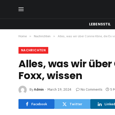
LEBENSSTIL
Home
»
Nachrichten
»
Alles, was wir über Connie Kline, die Ex
NACHRICHTEN
Alles, was wir über
Foxx, wissen
By
Admin
March 19, 2024
No Comments
5 
Facebook
Twitter
Linke