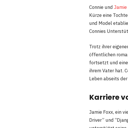
Connie und
Jamie
Kürze eine Tochter
und Model etablie
Connies Unterstütz
Trotz ihrer eigen
öffentlichen roman
fortsetzt und ein
ihrem Vater hat. 
Leben abseits der Sc
Karriere v
Jamie Foxx, ein vi
Driver” und “Djan
unterstützt seine