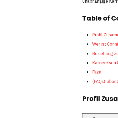
unabhängige Karri
Table of C
Profil Zusa
Wer ist Conni
Beziehung z
Karriere von 
Fazit
(FAQs) über 
Profil Zu