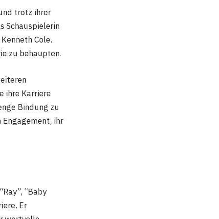
nd trotz ihrer
ls Schauspielerin
 Kenneth Cole.
e zu behaupten​​.
eiteren
 ihre Karriere
 enge Bindung zu
m Engagement, ihr
e “Ray”, “Baby
iere. Er
r wertvolle