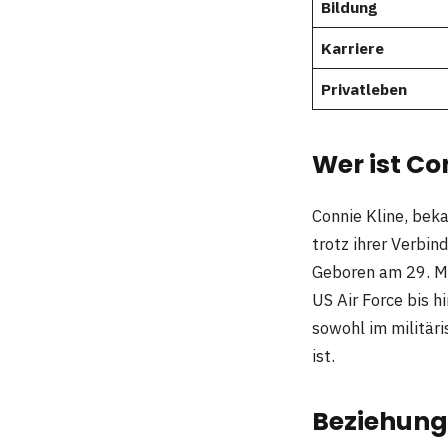
Bildung
Karriere
Privatleben
Wer ist Co
Connie Kline, beka
trotz ihrer Verbi
Geboren am 29. März
US Air Force bis h
sowohl im militäri
ist​​​​​​.
Beziehung