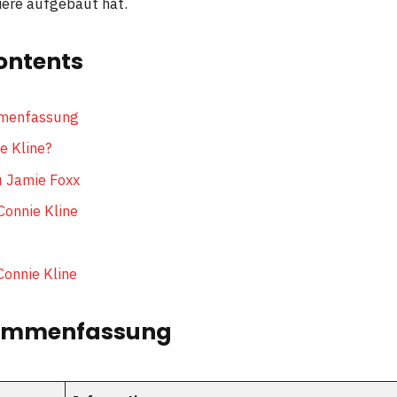
ere aufgebaut hat.
ontents
mmenfassung
e Kline?
u Jamie Foxx
Connie Kline
Connie Kline
sammenfassung