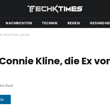
NACHRICHTEN
TECHNIK
REISEN
GESUNDHE
 von Jamie Foxx, wissen
 Connie Kline, die Ex v
Mins Read
dIn