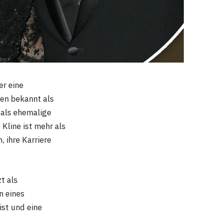
er eine
ten bekannt als
 als ehemalige
Kline ist mehr als
, ihre Karriere
t als
n eines
ist und eine