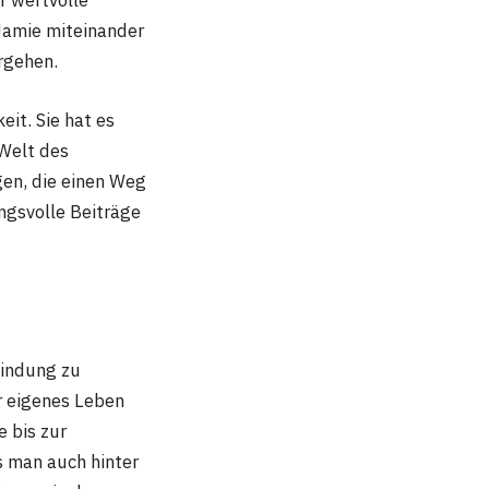
Jamie miteinander
rgehen​
​.
eit. Sie hat es
 Welt des
gen, die einen Weg
ngsvolle Beiträge
bindung zu
r eigenes Leben
e bis zur
s man auch hinter