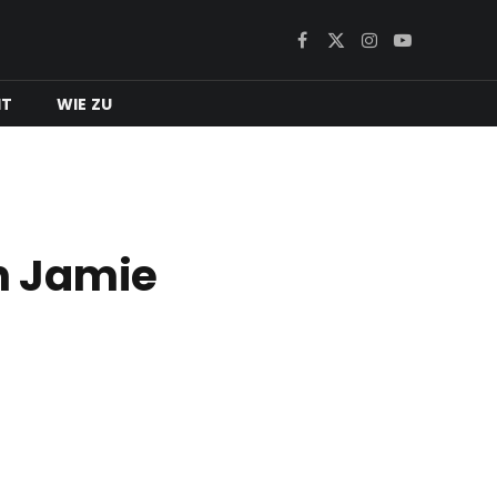
Facebook
X
Instagram
YouTube
(Twitter)
IT
WIE ZU
on Jamie