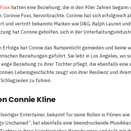
 Foxx
hatten eine Beziehung, die in den 90er Jahren begann u
, Corinne Foxx, hervorbrachte. Corinne hat sich erfolgreich a
rt und vertritt bekannte Marken wie D&G, Ralph Lauren und
ung hat Corinne geholfen, sich in der Unterhaltungsindustri
en Erfolge hat Connie das Rampenlicht gemieden und keine w
tischen Beziehungen geführt. Sie lebt in Los Angeles, wo sie
e enge Beziehung zu ihrer Tochter pflegt, die ebenfalls eine
Connies Lebensgeschichte zeugt von ihrer Resilienz und ihre
hlagzeilen zu führen​​​​​​.
on Connie Kline
elseitiger Entertainer, bekannt für seine Rollen in Filmen wi
go Unchained”, hat ebenfalls eine beeindruckende Musikkarr
 Tochter in ihren künstlerischen Bemühungen und teilt mit ih