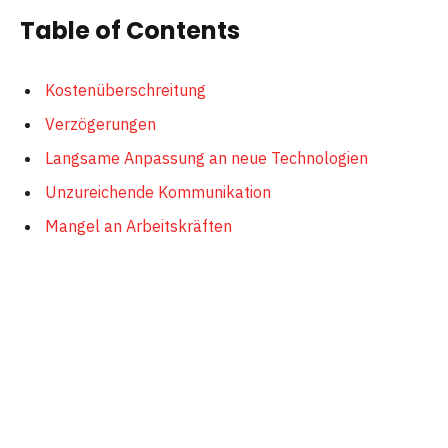
Table of Contents
Kostenüberschreitung
Verzögerungen
Langsame Anpassung an neue Technologien
Unzureichende Kommunikation
Mangel an Arbeitskräften
Schlechte Planung, Prognose und Budgetierung
Fehlende Organisation und planloses
Dokumentenmanagement
Probleme mit dem Cashflow
Kostenüberschreitung