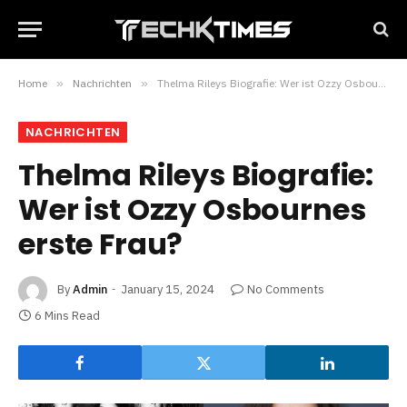
Home
»
Nachrichten
»
Thelma Rileys Biografie: Wer ist Ozzy Osbournes erste Frau?
NACHRICHTEN
Thelma Rileys Biografie:
Wer ist Ozzy Osbournes
erste Frau?
By
Admin
January 15, 2024
No Comments
6 Mins Read