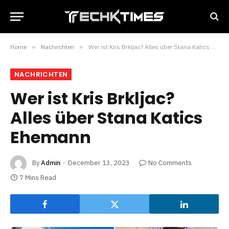
Home
»
Nachrichten
»
Wer ist Kris Brkljac? Alles über Stana Katics Ehemann
NACHRICHTEN
Wer ist Kris Brkljac?
Alles über Stana Katics
Ehemann
By
Admin
December 13, 2023
No Comments
7 Mins Read